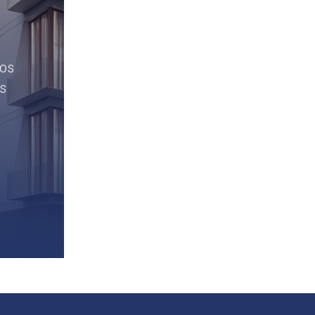
tos
es